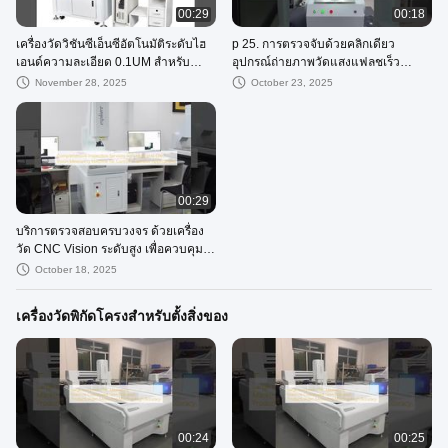
00:29
00:18
เครื่องวัดวิชันซีเอ็นซีอัตโนมัติระดับไฮ
p 25. การตรวจจับด้วยคลิกเดียว
เอนด์ความละเอียด 0.1UM สำหรับ
อุปกรณ์ถ่ายภาพวัดแสงแฟลชเร็ว
นาฬิกามือถือการตรวจสอบอัตโนมัติ
สำหรับเครื่องวัดวิสัยทัศน์ CNC โดย
November 28, 2025
October 23, 2025
ของ "ตกลง" และ "NG"
WM-3D /p
00:29
บริการตรวจสอบครบวงจร ด้วยเครื่อง
วัด CNC Vision ระดับสูง เพื่อควบคุม
ในการใช้งานต่าง ๆ
October 18, 2025
เครื่องวัดพิกัดโครงสำหรับตั้งสิ่งของ
00:24
00:25