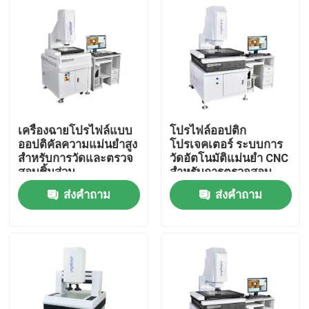
เครื่องฉายโปรไฟล์แบบ
โปรไฟล์ออปติก
ออปติคัลความแม่นยำสูง
โปรเจคเตอร์ ระบบการ
สำหรับการวัดและตรวจ
วัดอัตโนมัติแม่นยํา CNC
สอบชิ้นส่วน
สําหรับการตรวจสอบ
อิเล็กทรอนิกส์อัตโนมัติ
ส่วนประกอบ
ส่งคำถาม
ส่งคำถาม
ด้วยระยะการทำงาน
อิเล็กทรอนิกส์และการ
110 มม
ตรวจพบความบกพร่อง
บ้าน
สินค้า
วิดีโอ