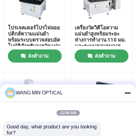
เกี่ยวกับเรา
โปรเจคเตอร์โปรไฟลออ
เครื่องวัดวิดีโอความ
ปติกส์ความแม่นยํา
แม่นยำสูงพร้อมระยะ
ทัวร์โรงงาน
พร้อมระบบตรวจสอบอัต
ห่างการทำงาน 110 มม.
โนมัติสําหรับการวัดแม่น
และระบบควบคุมการ
ยําและการตรวจพบ
เคลื่อนที่แบบปิดเต็มรูป
ส่งคำถาม
ส่งคำถาม
ควบคุมคุณภาพ
ความบกพร่องใน
แบบ CNC
อิเล็กทรอนิกส์
ติดต่อเรา
WANG MIN OPTICAL
ข่าว
กรณี
11:56 AM
Good day, what product are you looking 
เครื่องวัดวิชั่นซีเอ็นซี
for?
โปรเจคเตอร์โปรไฟล์ออ
เครื่องวัดโปรไฟล์แสง