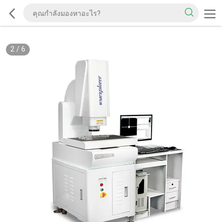
2
/
6