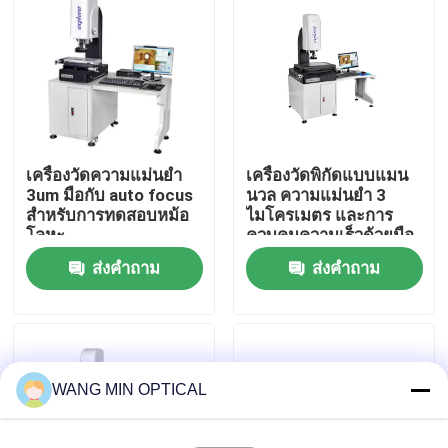
เกี่ยวกับเรา
ทัวร์โรงงาน
เครื่องวัดความแม่นยํา
เครื่องวัดพิกัดแบบแมน
ควบคุมคุณภาพ
3um มือกับ auto focus
นวล ความแม่นยำ 3
สําหรับการทดสอบหม้อ
ไมโครเมตร และการ
โลหะ
ควบคุมความเร็วด้วยมือ
ติดต่อเรา
เพื่อการสนับสนุนที่ปรับ
ส่งคำถาม
ส่งคำถาม
แต่งได้สำหรับแม่พิมพ์
โลหะ
ข่าว
กรณี
WANG MIN OPTICAL
เครื่องวัดวิชั่นซีเอ็นซี