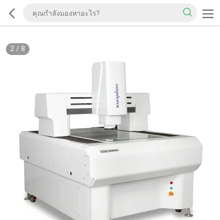
2
/
8