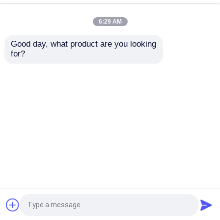
6:29 AM
เครื่องวัดพิกัด 2 มิติ
Good day, what product are you looking 
for?
เครื่องวัดพิกัดแกนทรี
เครื่องวัดสมาธิแกนท์รีส
เครื่องวัดพิกัดเชิงแสง
ด้วยความแม่นยํา 3UM
ปีดี้ออฟเพรชั่นของ
และความเร็ว 200M/S
มอเตอร์ ด้วยผลการตั้ง
พร้อมโปรแกรมตรวจ
ตําแหน่งที่แม่นยําและ
เครื่องวัดรูปร่าง
สอบ 3 มิติ
ความมั่นคงของฐานมาร์
ส่งคำถาม
ส่งคำถาม
บูล
เครื่องวัดวิดีโอ
บ้าน
เกี่ยวกับเรา
ติดต่อเรา
Desktop Site
เครื่องวัดพิกัดโครงสำหรับตั้งสิ่งของ
Sitemap
นโยบายความเป็นส่วนตัว
OMM เครื่องวัดแสง
คุณภาพ
เครื่องวัดวิชั่นซีเอ็นซี
โรงงานในประเทศ
จีน.Copyright © 2026 Dongguan Wang Min
เครื่องวัด CMM
Optical Instrument Co., Ltd.. All Rights Reserved.