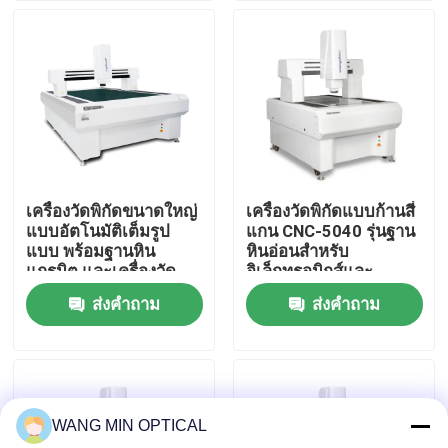
เกี่ยวกับเรา
ทัวร์โรงงาน
ควบคุมคุณภาพ
เครื่องวัดพิกัดขนาดใหญ่
เครื่องวัดพิกัดแบบก้านสี่
แบบอัตโนมัติเต็มรูป
แกน CNC-5040 รุ่นฐาน
ติดต่อเรา
แบบ พร้อมฐานหิน
หินอ่อนสำหรับ
แกรนิต และเครื่องวัด
อิเล็กทรอนิกส์และ
แสงความแม่นยำสูง
พลาสติก
ส่งคำถาม
ส่งคำถาม
ข่าว
3um
กรณี
WANG MIN OPTICAL
เครื่องวัดวิชั่นซีเอ็นซี