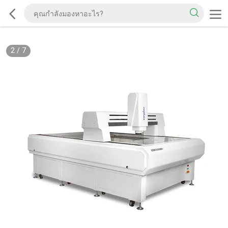
2
/
7