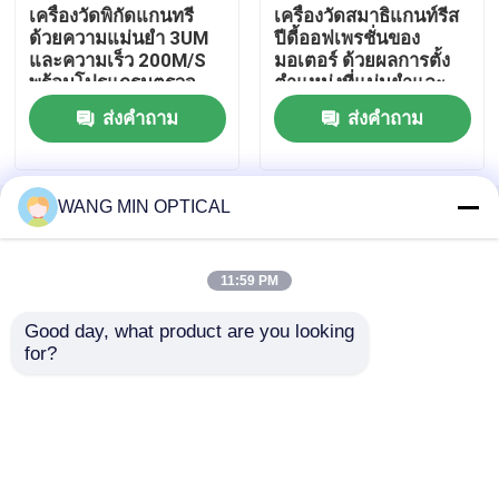
เครื่องวัดพิกัดแกนทรี
เครื่องวัดสมาธิแกนท์รีส
ด้วยความแม่นยํา 3UM
ปีดี้ออฟเพรชั่นของ
เครื่องวัดพิกัด 2 มิติ
และความเร็ว 200M/S
มอเตอร์ ด้วยผลการตั้ง
พร้อมโปรแกรมตรวจ
ตําแหน่งที่แม่นยําและ
สอบ 3 มิติ
ความมั่นคงของฐานมาร์
ส่งคำถาม
ส่งคำถาม
บูล
เครื่องวัดพิกัดเชิงแสง
เครื่องวัดรูปร่าง
WANG MIN OPTICAL
บ้าน
เกี่ยวกับเรา
ติดต่อเรา
Desktop Site
Sitemap
นโยบายความเป็นส่วนตัว
เครื่องวัดวิดีโอ
11:59 PM
Good day, what product are you looking 
คุณภาพ
เครื่องวัดวิชั่นซีเอ็นซี
โรงงานในประเทศ
เครื่องวัดพิกัดโครงสำหรับตั้งสิ่งของ
for?
จีน.Copyright © 2026 Dongguan Wang Min
Optical Instrument Co., Ltd.. All Rights Reserved.
OMM เครื่องวัดแสง
เครื่องวัด CMM